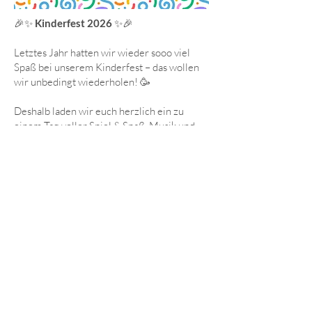
🎉✨
Kinderfest 2026
✨🎉
Letztes Jahr hatten wir wieder sooo viel
Spaß bei unserem Kinderfest – das wollen
wir unbedingt wiederholen! 🥳
Deshalb laden wir euch herzlich ein zu
einem Tag voller Spiel & Spaß, Musik und
leckerem Essen vom Grill 🍔🎶⚽
Wann?
📅 07.06.2026
🕙 12:00 – 18:00 Uhr
Kommt einfach vorbei und verbringt mit uns
einen fröhlichen, bunten Tag!
Wir freuen uns sehr auf euch! 💛🌈